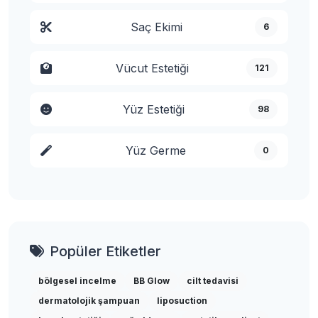
Saç Ekimi
6
Vücut Estetiği
121
Yüz Estetiği
98
Yüz Germe
0
Popüler Etiketler
bölgesel incelme
BB Glow
cilt tedavisi
dermatolojik şampuan
liposuction