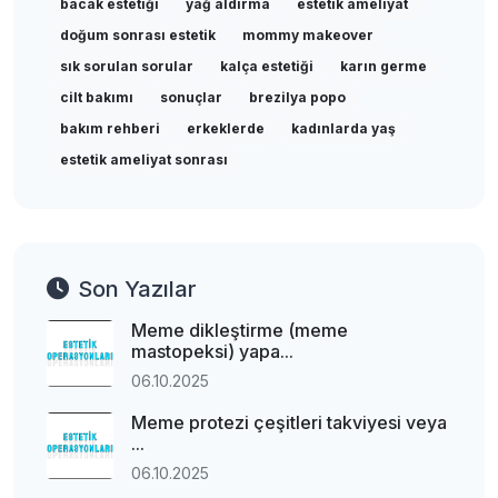
bacak estetiği
yağ aldırma
estetik ameliyat
doğum sonrası estetik
mommy makeover
sık sorulan sorular
kalça estetiği
karın germe
cilt bakımı
sonuçlar
brezilya popo
bakım rehberi
erkeklerde
kadınlarda yaş
estetik ameliyat sonrası
Son Yazılar
Meme dikleştirme (meme
mastopeksi) yapa...
06.10.2025
Meme protezi çeşitleri takviyesi veya
...
06.10.2025