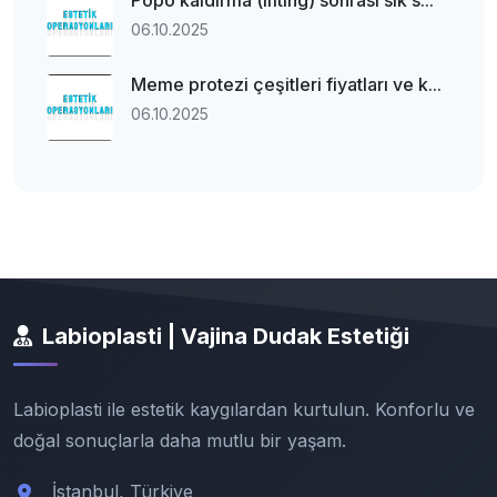
Popo kaldırma (lifting) sonrası sık s...
06.10.2025
Meme protezi çeşitleri fiyatları ve k...
06.10.2025
Labioplasti | Vajina Dudak Estetiği
Labioplasti ile estetik kaygılardan kurtulun. Konforlu ve
doğal sonuçlarla daha mutlu bir yaşam.
İstanbul, Türkiye