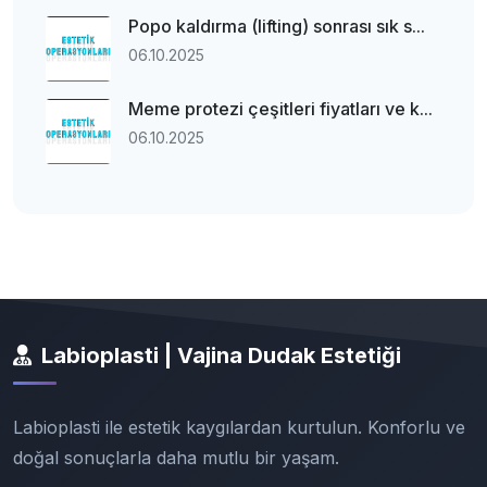
Popo kaldırma (lifting) sonrası sık s...
06.10.2025
Meme protezi çeşitleri fiyatları ve k...
06.10.2025
Labioplasti | Vajina Dudak Estetiği
Labioplasti ile estetik kaygılardan kurtulun. Konforlu ve
doğal sonuçlarla daha mutlu bir yaşam.