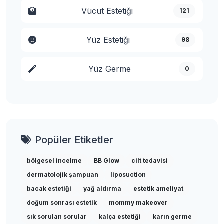
Vücut Estetiği
121
Yüz Estetiği
98
Yüz Germe
0
Popüler Etiketler
bölgesel incelme
BB Glow
cilt tedavisi
dermatolojik şampuan
liposuction
bacak estetiği
yağ aldırma
estetik ameliyat
doğum sonrası estetik
mommy makeover
sık sorulan sorular
kalça estetiği
karın germe