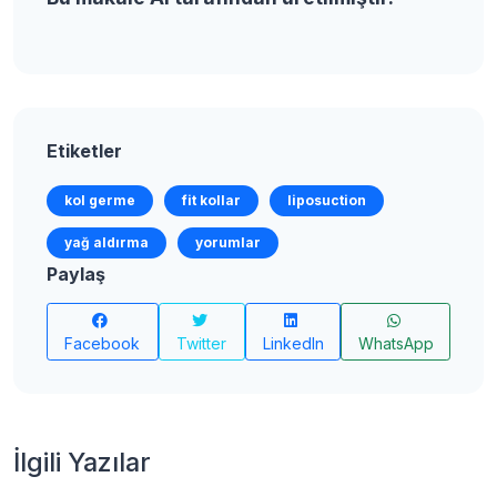
Etiketler
kol germe
fit kollar
liposuction
yağ aldırma
yorumlar
Paylaş
Facebook
Twitter
LinkedIn
WhatsApp
İlgili Yazılar