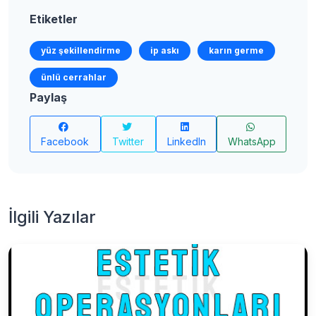
Etiketler
yüz şekillendirme
ip askı
karın germe
ünlü cerrahlar
Paylaş
Facebook
Twitter
LinkedIn
WhatsApp
İlgili Yazılar