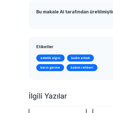
Bu makale AI tarafından üretilmişti
Etiketler
estetik algısı
kadın erkek
karın germe
bakım rehberi
İlgili Yazılar