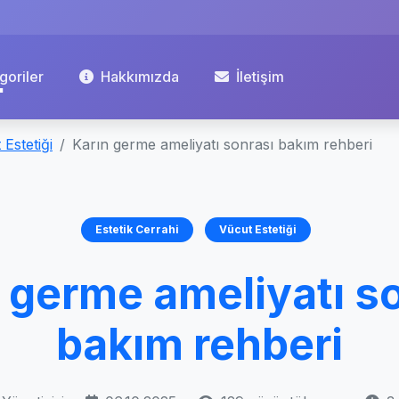
goriler
Hakkımızda
İletişim
 Estetiği
Karın germe ameliyatı sonrası bakım rehberi
Estetik Cerrahi
Vücut Estetiği
 germe ameliyatı s
bakım rehberi