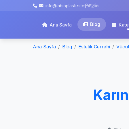
info@labioplasti.site
Blog
Ana Sayfa
Kate
Ana Sayfa
Blog
Estetik Cerrahi
Vücut
Karın