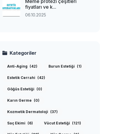
Meme protezi çeşitleri
fiyatları ve k...
06.10.2025
Kategoriler
Anti-Aging
(42)
Burun Estetiği
(1)
Estetik Cerrahi
(42)
Göğüs Estetiği
(0)
Karın Germe
(0)
Kozmetik Dermatoloji
(37)
Saç Ekimi
(6)
Vücut Estetiği
(121)