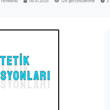
Yöneticisi
06.10.2025
129 görüntülenme
3