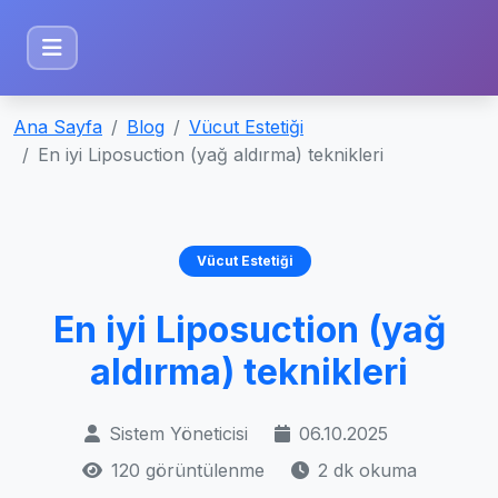
Ana Sayfa
Blog
Vücut Estetiği
En iyi Liposuction (yağ aldırma) teknikleri
Vücut Estetiği
En iyi Liposuction (yağ
aldırma) teknikleri
Sistem Yöneticisi
06.10.2025
120 görüntülenme
2 dk okuma