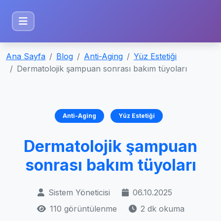
Ana Sayfa
Blog
Anti-Aging
Yüz Estetiği
Dermatolojik şampuan sonrası bakım tüyoları
Anti-Aging
Yüz Estetiği
Dermatolojik şampuan
sonrası bakım tüyoları
Sistem Yöneticisi
06.10.2025
110 görüntülenme
2 dk okuma