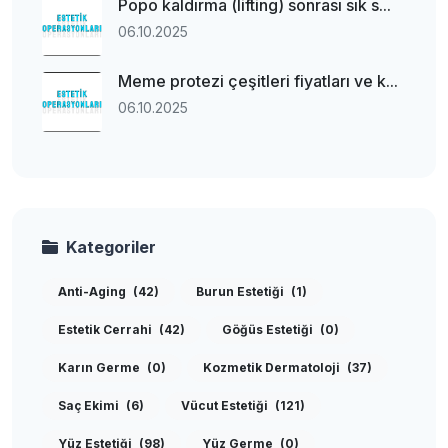
Popo kaldırma (lifting) sonrası sık s...
06.10.2025
Meme protezi çeşitleri fiyatları ve k...
06.10.2025
Kategoriler
Anti-Aging
(42)
Burun Estetiği
(1)
Estetik Cerrahi
(42)
Göğüs Estetiği
(0)
Karın Germe
(0)
Kozmetik Dermatoloji
(37)
Saç Ekimi
(6)
Vücut Estetiği
(121)
Yüz Estetiği
(98)
Yüz Germe
(0)