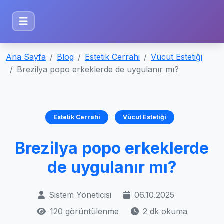
Ana Sayfa
Blog
Estetik Cerrahi
Vücut Estetiği
Brezilya popo erkeklerde de uygulanır mı?
Estetik Cerrahi
Vücut Estetiği
Brezilya popo erkeklerde
de uygulanır mı?
Sistem Yöneticisi
06.10.2025
120 görüntülenme
2 dk okuma