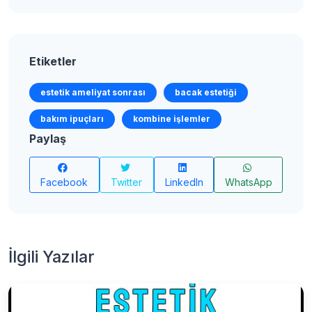
Etiketler
estetik ameliyat sonrası
bacak estetiği
bakım ipuçları
kombine işlemler
Paylaş
Facebook
Twitter
LinkedIn
WhatsApp
İlgili Yazılar