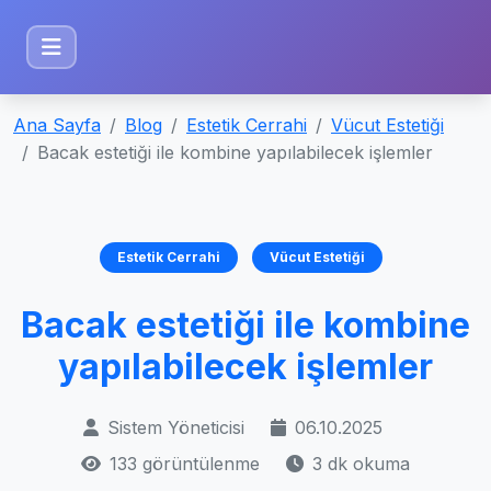
Ana Sayfa
Blog
Estetik Cerrahi
Vücut Estetiği
Bacak estetiği ile kombine yapılabilecek işlemler
Estetik Cerrahi
Vücut Estetiği
Bacak estetiği ile kombine
yapılabilecek işlemler
Sistem Yöneticisi
06.10.2025
133 görüntülenme
3 dk okuma