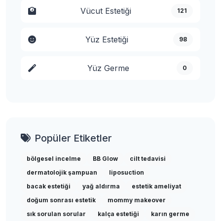
Vücut Estetiği
121
Yüz Estetiği
98
Yüz Germe
0
Popüler Etiketler
bölgesel incelme
BB Glow
cilt tedavisi
dermatolojik şampuan
liposuction
bacak estetiği
yağ aldırma
estetik ameliyat
doğum sonrası estetik
mommy makeover
sık sorulan sorular
kalça estetiği
karın germe