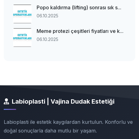
Popo kaldırma (lifting) sonrası sık s...
06.10.2025
Meme protezi çeşitleri fiyatları ve k...
06.10.2025
Labioplasti | Vajina Dudak Estetiği
Labioplasti ile estetik kaygılardan kurtulun. Konforlu ve
doğal sonuçlarla daha mutlu bir yaşam.