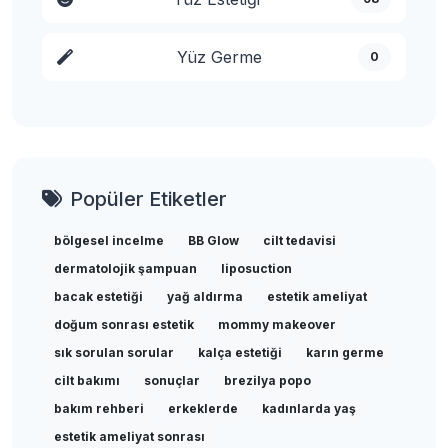
Yüz Germe
0
Popüler Etiketler
bölgesel incelme
BB Glow
cilt tedavisi
dermatolojik şampuan
liposuction
bacak estetiği
yağ aldırma
estetik ameliyat
doğum sonrası estetik
mommy makeover
sık sorulan sorular
kalça estetiği
karın germe
cilt bakımı
sonuçlar
brezilya popo
bakım rehberi
erkeklerde
kadınlarda yaş
estetik ameliyat sonrası