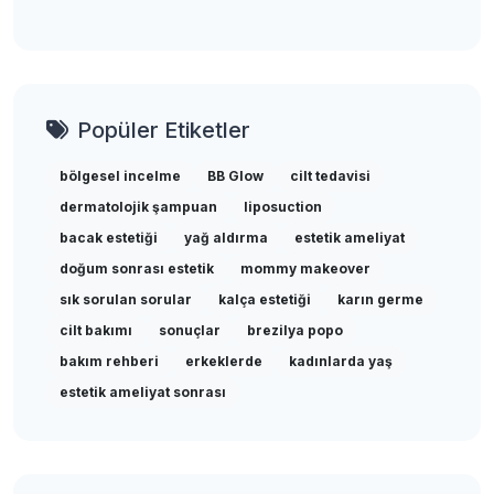
Popüler Etiketler
bölgesel incelme
BB Glow
cilt tedavisi
dermatolojik şampuan
liposuction
bacak estetiği
yağ aldırma
estetik ameliyat
doğum sonrası estetik
mommy makeover
sık sorulan sorular
kalça estetiği
karın germe
cilt bakımı
sonuçlar
brezilya popo
bakım rehberi
erkeklerde
kadınlarda yaş
estetik ameliyat sonrası