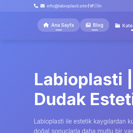
info@labioplasti.site
Ana Sayfa
Blog
Kate
Labioplasti 
Dudak Estet
Labioplasti ile estetik kaygılardan k
doğal sonuçlarla daha mutlu bir y