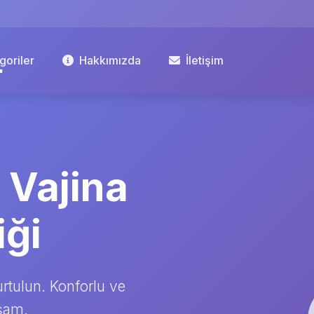
goriler
Hakkımızda
İletişim
| Vajina
iği
urtulun. Konforlu ve
aşam.