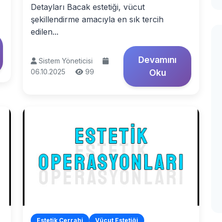
Detayları Bacak estetiği, vücut
şekillendirme amacıyla en sık tercih
edilen...
Devamını
Sistem Yöneticisi
06.10.2025
99
Oku
Estetik Cerrahi
Vücut Estetiği