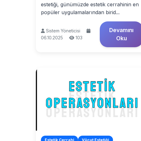
estetiği, günümüzde estetik cerrahinin en
popüler uygulamalarından birid...
Devamını
Sistem Yöneticisi
06.10.2025
103
Oku
Estetik Cerrahi
Vücut Estetiği