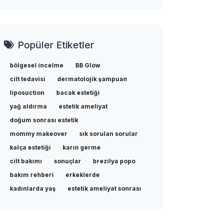
Popüler Etiketler
bölgesel incelme
BB Glow
cilt tedavisi
dermatolojik şampuan
liposuction
bacak estetiği
yağ aldırma
estetik ameliyat
doğum sonrası estetik
mommy makeover
sık sorulan sorular
kalça estetiği
karın germe
cilt bakımı
sonuçlar
brezilya popo
bakım rehberi
erkeklerde
kadınlarda yaş
estetik ameliyat sonrası