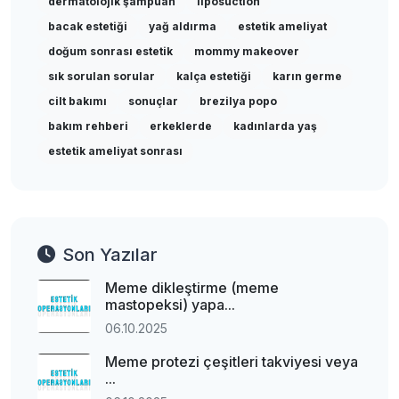
dermatolojik şampuan
liposuction
bacak estetiği
yağ aldırma
estetik ameliyat
doğum sonrası estetik
mommy makeover
sık sorulan sorular
kalça estetiği
karın germe
cilt bakımı
sonuçlar
brezilya popo
bakım rehberi
erkeklerde
kadınlarda yaş
estetik ameliyat sonrası
Son Yazılar
Meme dikleştirme (meme
mastopeksi) yapa...
06.10.2025
Meme protezi çeşitleri takviyesi veya
...