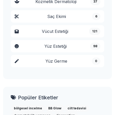
Kozmetik Dermatoloji
37
Saç Ekimi
6
Vücut Estetiği
121
Yüz Estetiği
98
Yüz Germe
0
Popüler Etiketler
bölgesel incelme
BB Glow
cilt tedavisi