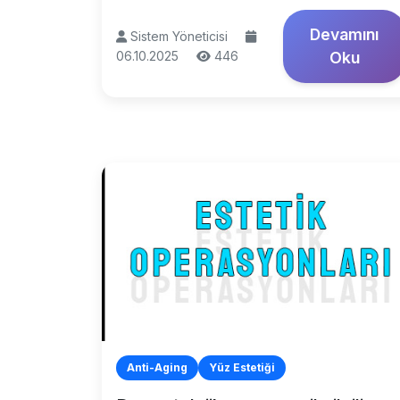
Devamını
Sistem Yöneticisi
06.10.2025
446
Oku
Anti-Aging
Yüz Estetiği