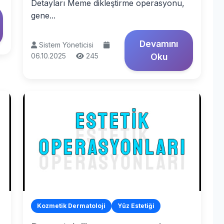
Detayları Meme dikleştirme operasyonu,
gene...
Devamını
Sistem Yöneticisi
06.10.2025
245
Oku
Kozmetik Dermatoloji
Yüz Estetiği