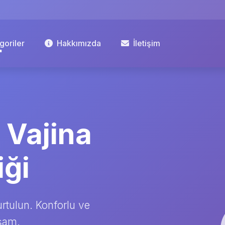
goriler
Hakkımızda
İletişim
| Vajina
iği
urtulun. Konforlu ve
aşam.