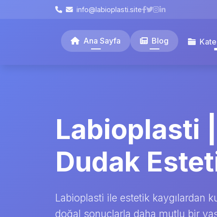
info@labioplasti.site
Ana Sayfa
Blog
Kate
Labioplasti 
Dudak Estet
Labioplasti ile estetik kaygılardan k
doğal sonuçlarla daha mutlu bir y