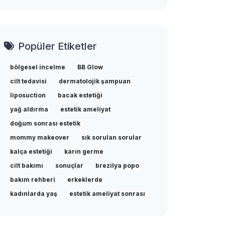
Popüler Etiketler
bölgesel incelme
BB Glow
cilt tedavisi
dermatolojik şampuan
liposuction
bacak estetiği
yağ aldırma
estetik ameliyat
doğum sonrası estetik
mommy makeover
sık sorulan sorular
kalça estetiği
karın germe
cilt bakımı
sonuçlar
brezilya popo
bakım rehberi
erkeklerde
kadınlarda yaş
estetik ameliyat sonrası